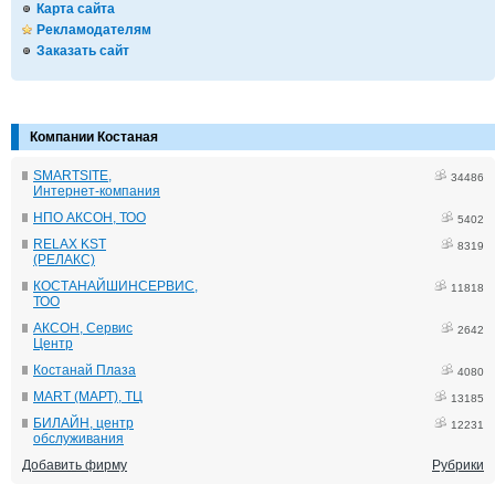
Карта сайта
Рекламодателям
Заказать сайт
Компании Костаная
SMARTSITE,
34486
Интернет-компания
НПО АКСОН, ТОО
5402
RELAX KST
8319
(РЕЛАКС)
КОСТАНАЙШИНСЕРВИС,
11818
ТОО
АКСОН, Сервис
2642
Центр
Костанай Плаза
4080
MART (МАРТ), ТЦ
13185
БИЛАЙН, центр
12231
обслуживания
Добавить фирму
Рубрики