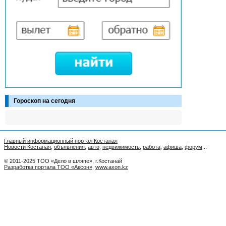
Гороскоп на сегодня
Главный информационный портал Костаная
Новости Костаная
,
объявления
,
авто
,
недвижимость
,
работа
,
афиша
,
форум
...
© 2011-2025 ТОО «Дело в шляпе», г.Костанай
Разработка портала ТОО «Аксон»
,
www.axon.kz