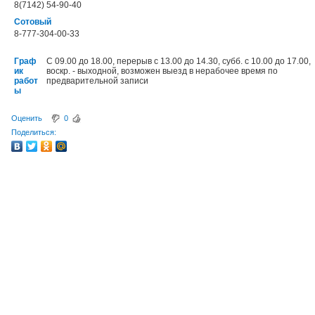
8(7142) 54-90-40
Сотовый
8-777-304-00-33
Граф
С 09.00 до 18.00, перерыв с 13.00 до 14.30, субб. с 10.00 до 17.00,
ик
воскр. - выходной, возможен выезд в нерабочее время по
работ
предварительной записи
ы
Оценить
0
Поделиться: