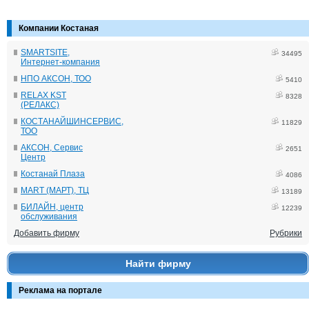
Компании Костаная
SMARTSITE,
34495
Интернет-компания
НПО АКСОН, ТОО
5410
RELAX KST
8328
(РЕЛАКС)
КОСТАНАЙШИНСЕРВИС,
11829
ТОО
АКСОН, Сервис
2651
Центр
Костанай Плаза
4086
MART (МАРТ), ТЦ
13189
БИЛАЙН, центр
12239
обслуживания
Добавить фирму
Рубрики
Найти фирму
Реклама на портале