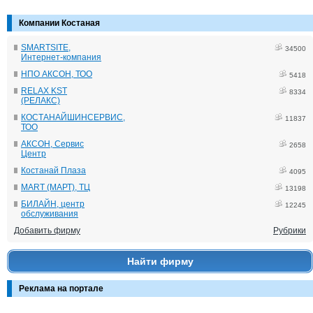
Компании Костаная
SMARTSITE,
34500
Интернет-компания
НПО АКСОН, ТОО
5418
RELAX KST
8334
(РЕЛАКС)
КОСТАНАЙШИНСЕРВИС,
11837
ТОО
АКСОН, Сервис
2658
Центр
Костанай Плаза
4095
MART (МАРТ), ТЦ
13198
БИЛАЙН, центр
12245
обслуживания
Добавить фирму
Рубрики
Найти фирму
Реклама на портале