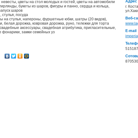
Адрес
т невесты, цветы на стол молодых и гостей, цветы на автомобили
гирлянды, букеты из шаров, фигуры и панно, сердца и кольца,
г. Кост
 запуск шаров
ул.Хак
, стулья, посуда
Веб-са
хлы на стулья, напероны, фуршетные юбки, шатры (20 видов),
ки, белая дорожка, ковровая дорожка, руно, тележки для торта
www.la
 свадебные аксессуары, свадебная атрибутика, пригласительные,
E-mail
е фонарики, замки семейных уз
imperi
Телеф
51518
Сотов
870530