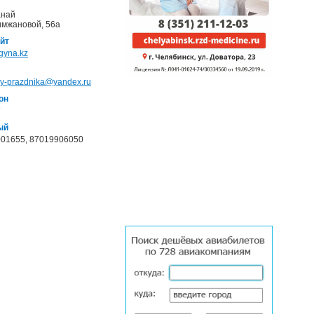
анай
имжановой, 56а
йт
gyna.kz
ay-prazdnika@yandex.ru
он
7
ый
01655, 87019906050