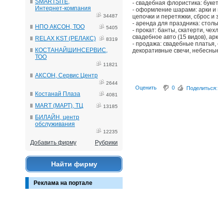
SMARTSITE,
- свадебная флористика: буке
Интернет-компания
- оформление шарами: арки и 
34487
цепочки и перетяжки, сброс и
- аренда для праздника: столы
НПО АКСОН, ТОО
5405
- прокат: банты, скатерти, че
свадебное авто (15 видов), ар
RELAX KST (РЕЛАКС)
8319
- продажа: свадебные платья,
КОСТАНАЙШИНСЕРВИС,
декоративные свечи, небесны
ТОО
11821
АКСОН, Сервис Центр
2644
Оценить
0
Поделиться:
Костанай Плаза
4081
MART (МАРТ), ТЦ
13185
БИЛАЙН, центр
обслуживания
12235
Добавить фирму
Рубрики
Найти фирму
Реклама на портале