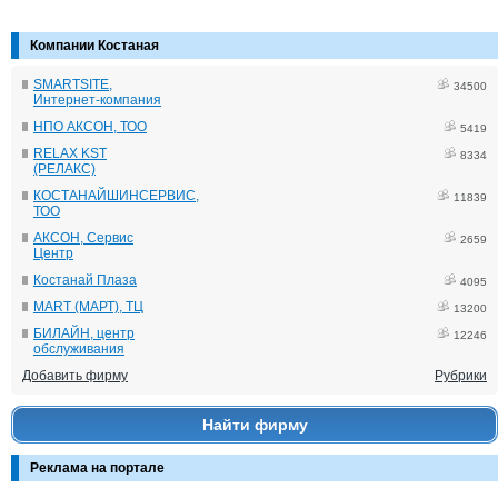
Компании Костаная
SMARTSITE,
34500
Интернет-компания
НПО АКСОН, ТОО
5419
RELAX KST
8334
(РЕЛАКС)
КОСТАНАЙШИНСЕРВИС,
11839
ТОО
АКСОН, Сервис
2659
Центр
Костанай Плаза
4095
MART (МАРТ), ТЦ
13200
БИЛАЙН, центр
12246
обслуживания
Добавить фирму
Рубрики
Найти фирму
Реклама на портале