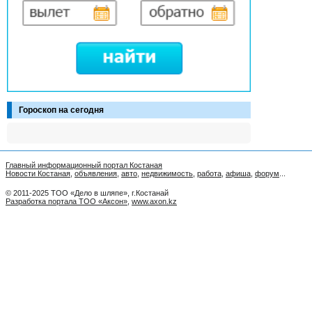
Гороскоп на сегодня
Главный информационный портал Костаная
Новости Костаная
,
объявления
,
авто
,
недвижимость
,
работа
,
афиша
,
форум
...
© 2011-2025 ТОО «Дело в шляпе», г.Костанай
Разработка портала ТОО «Аксон»
,
www.axon.kz