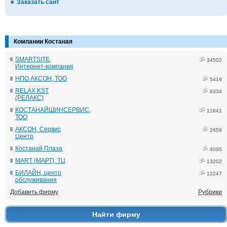
Заказать сайт
Компании Костаная
SMARTSITE,
34502
Интернет-компания
НПО АКСОН, ТОО
5419
RELAX KST
8334
(РЕЛАКС)
КОСТАНАЙШИНСЕРВИС,
11841
ТОО
АКСОН, Сервис
2659
Центр
Костанай Плаза
4095
MART (МАРТ), ТЦ
13202
БИЛАЙН, центр
12247
обслуживания
Добавить фирму
Рубрики
Найти фирму