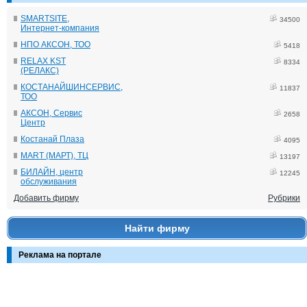
SMARTSITE,
34500
Интернет-компания
НПО АКСОН, ТОО
5418
RELAX KST
8334
(РЕЛАКС)
КОСТАНАЙШИНСЕРВИС,
11837
ТОО
АКСОН, Сервис
2658
Центр
Костанай Плаза
4095
MART (МАРТ), ТЦ
13197
БИЛАЙН, центр
12245
обслуживания
Добавить фирму
Рубрики
Найти фирму
Реклама на портале