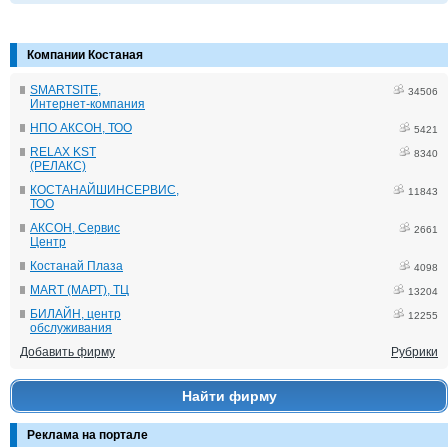
Компании Костаная
SMARTSITE,
34506
Интернет-компания
НПО АКСОН, ТОО
5421
RELAX KST
8340
(РЕЛАКС)
КОСТАНАЙШИНСЕРВИС,
11843
ТОО
АКСОН, Сервис
2661
Центр
Костанай Плаза
4098
MART (МАРТ), ТЦ
13204
БИЛАЙН, центр
12255
обслуживания
Добавить фирму
Рубрики
Найти фирму
Реклама на портале