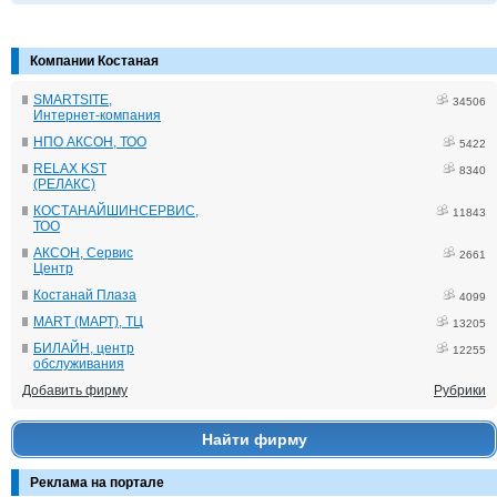
Компании Костаная
SMARTSITE,
34506
Интернет-компания
НПО АКСОН, ТОО
5422
RELAX KST
8340
(РЕЛАКС)
КОСТАНАЙШИНСЕРВИС,
11843
ТОО
АКСОН, Сервис
2661
Центр
Костанай Плаза
4099
MART (МАРТ), ТЦ
13205
БИЛАЙН, центр
12255
обслуживания
Добавить фирму
Рубрики
Найти фирму
Реклама на портале