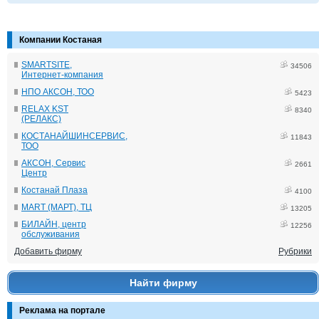
Компании Костаная
SMARTSITE,
34506
Интернет-компания
НПО АКСОН, ТОО
5423
RELAX KST
8340
(РЕЛАКС)
КОСТАНАЙШИНСЕРВИС,
11843
ТОО
АКСОН, Сервис
2661
Центр
Костанай Плаза
4100
MART (МАРТ), ТЦ
13205
БИЛАЙН, центр
12256
обслуживания
Добавить фирму
Рубрики
Найти фирму
Реклама на портале