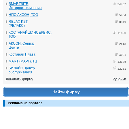
SMARTSITE,
34487
Интернет-компания
НПО АКСОН, ТОО
5404
RELAX KST
8319
(РЕЛАКС)
КОСТАНАЙШИНСЕРВИС,
11820
ТОО
АКСОН, Сервис
2643
Центр
Костанай Плаза
4081
MART (МАРТ), ТЦ
13185
БИЛАЙН, центр
12231
обслуживания
Добавить фирму
Рубрики
Найти фирму
Реклама на портале