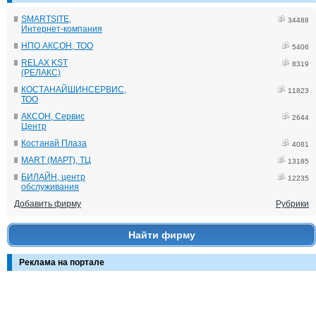
SMARTSITE,
34488
Интернет-компания
НПО АКСОН, ТОО
5406
RELAX KST
8319
(РЕЛАКС)
КОСТАНАЙШИНСЕРВИС,
11823
ТОО
АКСОН, Сервис
2644
Центр
Костанай Плаза
4081
MART (МАРТ), ТЦ
13185
БИЛАЙН, центр
12235
обслуживания
Добавить фирму
Рубрики
Найти фирму
Реклама на портале