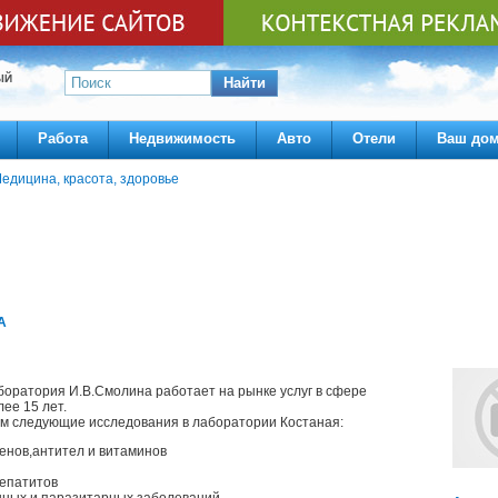
ЫЙ
Найти
Работа
Недвижимость
Авто
Отели
Ваш до
едицина, красота, здоровье
А
оратория И.В.Смолина работает на рынке услуг в сфере
ее 15 лет.
м следующие исследования в лаборатории Костаная:
генов,антител и витаминов
гепатитов