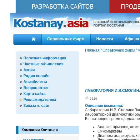
ГЛАВНЫЙ ИНФОРМАЦИОНН
ПОРТАЛ КОСТАНАЯ
Справочник фирм
Новости
Афиша
Главная
/
Справочник фирм
/
М
Полезная информация
Частные объявления
Акции
Радио онлайн
Авиабилеты
Вопрос-ответ
ЛАБОРАТОРИЯ И.В.СМОЛИН
Карта сайта
6529
Рекламодателям
Заказать сайт
Описание компании:
Лаборатория И.В. СмолинаЛаб
лабораторной диагностики бол
В настоящее время предлагае
Анализ гормонов, анти
Компании Костаная
Онкомаркеры
Диагностика вирусных 