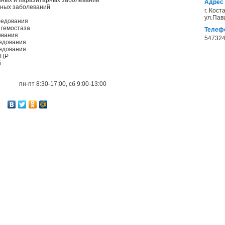
нных и паразитарных заболеваний
Адрес
нных заболеваний
г. Кост
ул.Пав
ледования
 гемостаза
Телеф
ования
547324
ледования
едования
ПЦР
й
пн-пт 8:30-17:00, сб 9:00-13:00