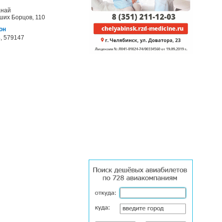
анай
ших Борцов, 110
он
, 579147