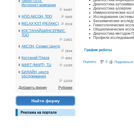
Диагностика инфекцио
SMARTSITE,
Диагностика аутоимму
Интернет-компания
Диагностика аллергии
34487
Иммунологические исс
НПО АКСОН, ТОО
Исследования системы
5405
Биохимические исслед
RELAX KST (РЕЛАКС)
8319
Гематологические исс
Общеклинические иссл
КОСТАНАЙШИНСЕРВИС,
Диагностика методом 
ТОО
Профили исследовани
11821
АКСОН, Сервис Центр
График работы
2644
Костанай Плаза
4081
Оценить
0
Поделиться:
MART (МАРТ), ТЦ
13185
БИЛАЙН, центр
обслуживания
12233
Добавить фирму
Рубрики
Найти фирму
Реклама на портале