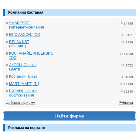
Компании Костаная
SMARTSITE,
34495
Интернет-компания
НПО АКСОН, ТОО
5411
RELAX KST
8330
(РЕЛАКС)
КОСТАНАЙШИНСЕРВИС,
11830
ТОО
АКСОН, Сервис
2652
Центр
Костанай Плаза
4089
MART (МАРТ), ТЦ
13190
БИЛАЙН, центр
12240
обслуживания
Добавить фирму
Рубрики
Найти фирму
Реклама на портале