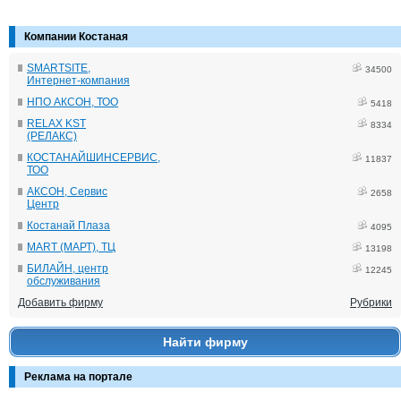
Компании Костаная
SMARTSITE,
34500
Интернет-компания
НПО АКСОН, ТОО
5418
RELAX KST
8334
(РЕЛАКС)
КОСТАНАЙШИНСЕРВИС,
11837
ТОО
АКСОН, Сервис
2658
Центр
Костанай Плаза
4095
MART (МАРТ), ТЦ
13198
БИЛАЙН, центр
12245
обслуживания
Добавить фирму
Рубрики
Найти фирму
Реклама на портале