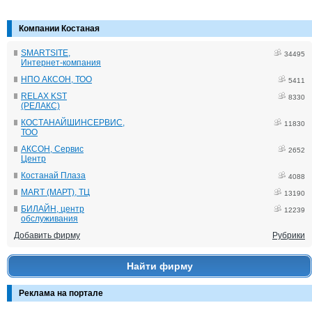
Компании Костаная
SMARTSITE,
34495
Интернет-компания
НПО АКСОН, ТОО
5411
RELAX KST
8330
(РЕЛАКС)
КОСТАНАЙШИНСЕРВИС,
11830
ТОО
АКСОН, Сервис
2652
Центр
Костанай Плаза
4088
MART (МАРТ), ТЦ
13190
БИЛАЙН, центр
12239
обслуживания
Добавить фирму
Рубрики
Найти фирму
Реклама на портале