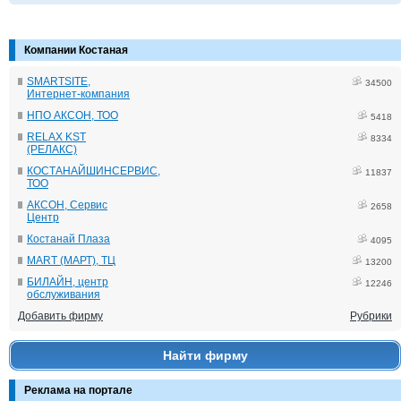
Компании Костаная
SMARTSITE,
34500
Интернет-компания
НПО АКСОН, ТОО
5418
RELAX KST
8334
(РЕЛАКС)
КОСТАНАЙШИНСЕРВИС,
11837
ТОО
АКСОН, Сервис
2658
Центр
Костанай Плаза
4095
MART (МАРТ), ТЦ
13200
БИЛАЙН, центр
12246
обслуживания
Добавить фирму
Рубрики
Найти фирму
Реклама на портале