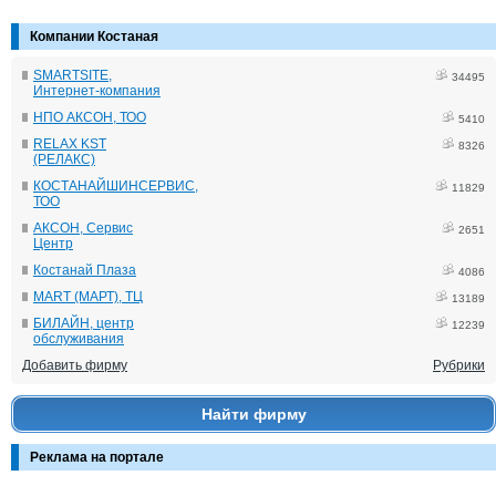
Компании Костаная
SMARTSITE,
34495
Интернет-компания
НПО АКСОН, ТОО
5410
RELAX KST
8326
(РЕЛАКС)
КОСТАНАЙШИНСЕРВИС,
11829
ТОО
АКСОН, Сервис
2651
Центр
Костанай Плаза
4086
MART (МАРТ), ТЦ
13189
БИЛАЙН, центр
12239
обслуживания
Добавить фирму
Рубрики
Найти фирму
Реклама на портале