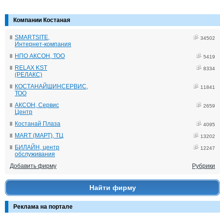
Компании Костаная
SMARTSITE,
34502
Интернет-компания
НПО АКСОН, ТОО
5419
RELAX KST
8334
(РЕЛАКС)
КОСТАНАЙШИНСЕРВИС,
11841
ТОО
АКСОН, Сервис
2659
Центр
Костанай Плаза
4095
MART (МАРТ), ТЦ
13202
БИЛАЙН, центр
12247
обслуживания
Добавить фирму
Рубрики
Найти фирму
Реклама на портале