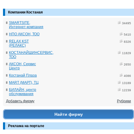
Компании Костаная
SMARTSITE,
34495
Интернет-компания
НПО АКСОН, ТОО
5410
RELAX KST
8326
(РЕЛАКС)
КОСТАНАЙШИНСЕРВИС,
11829
ТОО
АКСОН, Сервис
2650
Центр
Костанай Плаза
4086
MART (МАРТ), ТЦ
13189
БИЛАЙН, центр
12239
обслуживания
Добавить фирму
Рубрики
Найти фирму
Реклама на портале