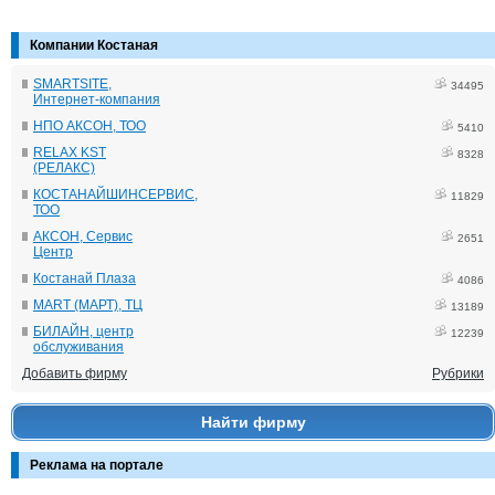
Компании Костаная
SMARTSITE,
34495
Интернет-компания
НПО АКСОН, ТОО
5410
RELAX KST
8328
(РЕЛАКС)
КОСТАНАЙШИНСЕРВИС,
11829
ТОО
АКСОН, Сервис
2651
Центр
Костанай Плаза
4086
MART (МАРТ), ТЦ
13189
БИЛАЙН, центр
12239
обслуживания
Добавить фирму
Рубрики
Найти фирму
Реклама на портале