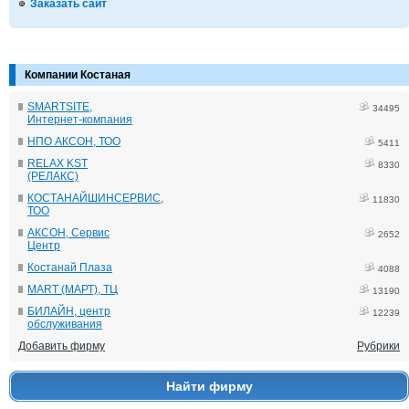
Заказать сайт
Компании Костаная
SMARTSITE,
34495
Интернет-компания
НПО АКСОН, ТОО
5411
RELAX KST
8330
(РЕЛАКС)
КОСТАНАЙШИНСЕРВИС,
11830
ТОО
АКСОН, Сервис
2652
Центр
Костанай Плаза
4088
MART (МАРТ), ТЦ
13190
БИЛАЙН, центр
12239
обслуживания
Добавить фирму
Рубрики
Найти фирму