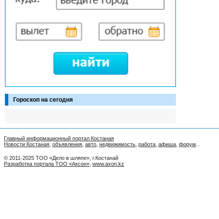
Гороскоп на сегодня
Главный информационный портал Костаная
Новости Костаная
,
объявления
,
авто
,
недвижимость
,
работа
,
афиша
,
форум
...
© 2011-2025 ТОО «Дело в шляпе», г.Костанай
Разработка портала ТОО «Аксон»
,
www.axon.kz