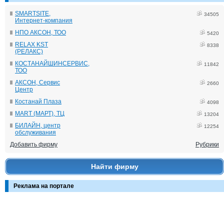
SMARTSITE,
34505
Интернет-компания
НПО АКСОН, ТОО
5420
RELAX KST
8338
(РЕЛАКС)
КОСТАНАЙШИНСЕРВИС,
11842
ТОО
АКСОН, Сервис
2660
Центр
Костанай Плаза
4098
MART (МАРТ), ТЦ
13204
БИЛАЙН, центр
12254
обслуживания
Добавить фирму
Рубрики
Найти фирму
Реклама на портале