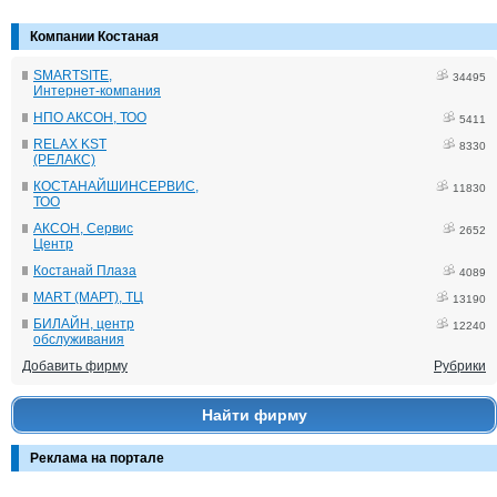
Компании Костаная
SMARTSITE,
34495
Интернет-компания
НПО АКСОН, ТОО
5411
RELAX KST
8330
(РЕЛАКС)
КОСТАНАЙШИНСЕРВИС,
11830
ТОО
АКСОН, Сервис
2652
Центр
Костанай Плаза
4089
MART (МАРТ), ТЦ
13190
БИЛАЙН, центр
12240
обслуживания
Добавить фирму
Рубрики
Найти фирму
Реклама на портале