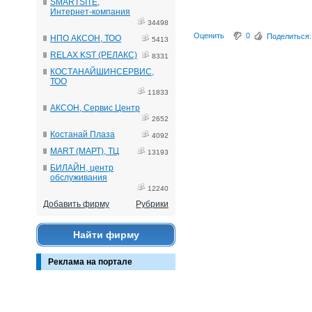
SMARTSITE,
Интернет-компания
34498
Оценить
0
Поделиться:
НПО АКСОН, ТОО
5413
RELAX KST (РЕЛАКС)
8331
КОСТАНАЙШИНСЕРВИС,
ТОО
11833
АКСОН, Сервис Центр
2652
Костанай Плаза
4092
MART (МАРТ), ТЦ
13193
БИЛАЙН, центр
обслуживания
12240
Добавить фирму
Рубрики
Найти фирму
Реклама на портале