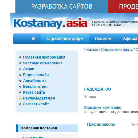
ГЛАВНЫЙ ИНФОРМАЦИОНН
ПОРТАЛ КОСТАНАЯ
Справочник фирм
Новости
Афиша
Главная
/
Справочник фирм
/
О
Полезная информация
Частные объявления
Акции
Радио онлайн
Авиабилеты
Вопрос-ответ
НАДЕЖДА, ОО
Карта сайта
1969
Рекламодателям
Заказать сайт
Описание компании:
консультационно-диагностиче
График работы
Пн.-
Компании Костаная