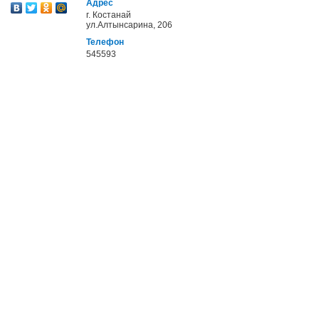
Адрес
г. Костанай
ул.Алтынсарина, 206
Телефон
545593