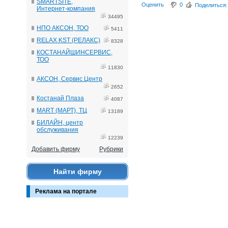
SMARTSITE,
Оценить
0
Поделиться:
Интернет-компания
34495
НПО АКСОН, ТОО
5411
RELAX KST (РЕЛАКС)
8328
КОСТАНАЙШИНСЕРВИС,
ТОО
11830
АКСОН, Сервис Центр
2652
Костанай Плаза
4087
MART (МАРТ), ТЦ
13189
БИЛАЙН, центр
обслуживания
12239
Добавить фирму
Рубрики
Найти фирму
Реклама на портале