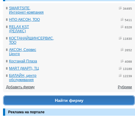
SMARTSITE,
34495
Интернет-компания
НПО АКСОН, ТОО
5411
RELAX KST
8328
(РЕЛАКС)
КОСТАНАЙШИНСЕРВИС,
11830
ТОО
АКСОН, Сервис
2652
Центр
Костанай Плаза
4088
MART (МАРТ), ТЦ
13189
БИЛАЙН, центр
12239
обслуживания
Добавить фирму
Рубрики
Найти фирму
Реклама на портале