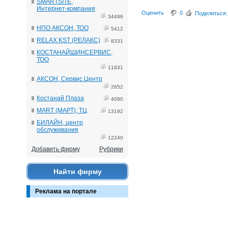
SMARTSITE,
Интернет-компания
Оценить
0
Поделиться:
34496
НПО АКСОН, ТОО
5412
RELAX KST (РЕЛАКС)
8331
КОСТАНАЙШИНСЕРВИС,
ТОО
11831
АКСОН, Сервис Центр
2652
Костанай Плаза
4090
MART (МАРТ), ТЦ
13192
БИЛАЙН, центр
обслуживания
12240
Добавить фирму
Рубрики
Найти фирму
Реклама на портале