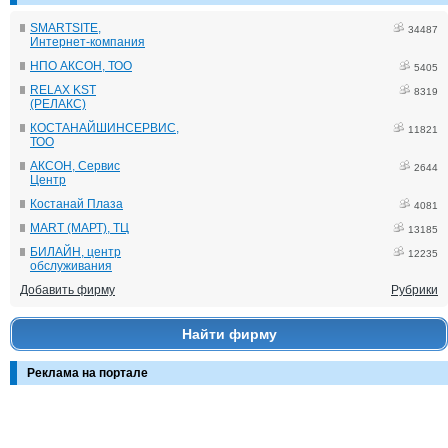
SMARTSITE,
34487
Интернет-компания
НПО АКСОН, ТОО
5405
RELAX KST
8319
(РЕЛАКС)
КОСТАНАЙШИНСЕРВИС,
11821
ТОО
АКСОН, Сервис
2644
Центр
Костанай Плаза
4081
MART (МАРТ), ТЦ
13185
БИЛАЙН, центр
12235
обслуживания
Добавить фирму
Рубрики
Найти фирму
Реклама на портале