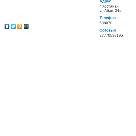
Адрес
г. Костанай
ул.Абая, 34а
Телефон
538070
Сотовый
87770538195