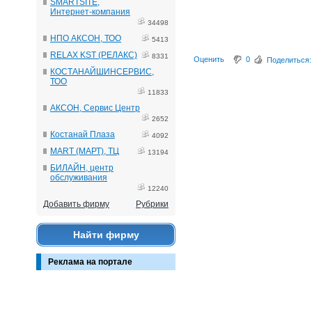
SMARTSITE,
Интернет-компания
34498
НПО АКСОН, ТОО
5413
RELAX KST (РЕЛАКС)
8331
Оценить
0
Поделиться:
КОСТАНАЙШИНСЕРВИС,
ТОО
11833
АКСОН, Сервис Центр
2652
Костанай Плаза
4092
MART (МАРТ), ТЦ
13194
БИЛАЙН, центр
обслуживания
12240
Добавить фирму
Рубрики
Найти фирму
Реклама на портале