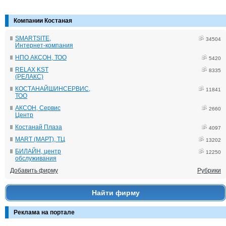
Компании Костаная
SMARTSITE,
34504
Интернет-компания
НПО АКСОН, ТОО
5420
RELAX KST
8335
(РЕЛАКС)
КОСТАНАЙШИНСЕРВИС,
11841
ТОО
АКСОН, Сервис
2660
Центр
Костанай Плаза
4097
MART (МАРТ), ТЦ
13202
БИЛАЙН, центр
12250
обслуживания
Добавить фирму
Рубрики
Найти фирму
Реклама на портале