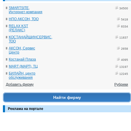
SMARTSITE,
34500
Интернет-компания
НПО АКСОН, ТОО
5418
RELAX KST
8334
(РЕЛАКС)
КОСТАНАЙШИНСЕРВИС,
11837
ТОО
АКСОН, Сервис
2658
Центр
Костанай Плаза
4095
MART (МАРТ), ТЦ
13197
БИЛАЙН, центр
12245
обслуживания
Добавить фирму
Рубрики
Найти фирму
Реклама на портале