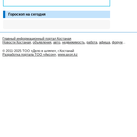
Гороскоп на сегодня
Главный информационный портал Костаная
Новости Костаная
,
объявления
,
авто
,
недвижимость
,
работа
,
афиша
,
форум
...
© 2011-2025 ТОО «Дело в шляпе», г.Костанай
Разработка портала ТОО «Аксон»
,
www.axon.kz