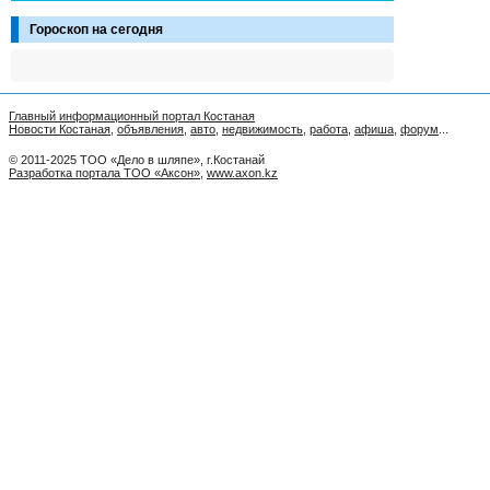
Гороскоп на сегодня
Главный информационный портал Костаная
Новости Костаная
,
объявления
,
авто
,
недвижимость
,
работа
,
афиша
,
форум
...
© 2011-2025 ТОО «Дело в шляпе», г.Костанай
Разработка портала ТОО «Аксон»
,
www.axon.kz