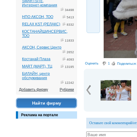
SMARTSITE,
Интернет-компания
34498
НПО АКСОН, ТОО
5413
RELAX KST (РЕЛАКС)
8332
КОСТАНАЙШИНСЕРВИС,
ТОО
11833
АКСОН, Сервис Центр
2652
Костанай Плаза
4093
Оценить
1
Поделиться:
MART (МАРТ), ТЦ
13195
БИЛАЙН, центр
обслуживания
12242
Добавить фирму
Рубрики
Найти фирму
Реклама на портале
Оставьте свой комментарий/о