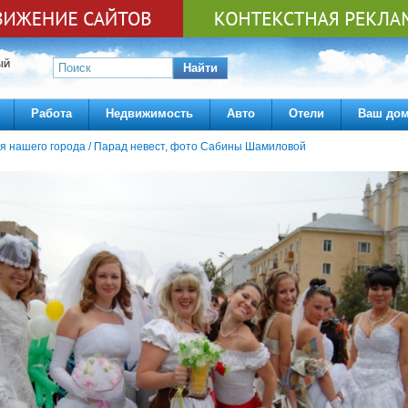
ЫЙ
Найти
Работа
Недвижимость
Авто
Отели
Ваш до
я нашего города
/
Парад невест, фото Сабины Шамиловой