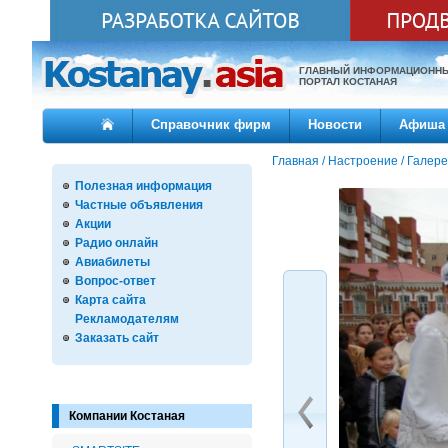
ГЛАВНЫЙ ИНФОРМАЦИОНН
ПОРТАЛ КОСТАНАЯ
Справочник фирм
Новости
Афиша
Главная
/
Настроение
/
Галере
Полезная информация
Частные объявления
Акции
Радио онлайн
Авиабилеты
Вопрос-ответ
Карта сайта
Рекламодателям
Заказать сайт
Компании Костаная