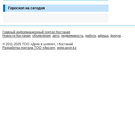
Гороскоп на сегодня
Главный информационный портал Костаная
Новости Костаная
,
объявления
,
авто
,
недвижимость
,
работа
,
афиша
,
форум
...
© 2011-2025 ТОО «Дело в шляпе», г.Костанай
Разработка портала ТОО «Аксон»
,
www.axon.kz