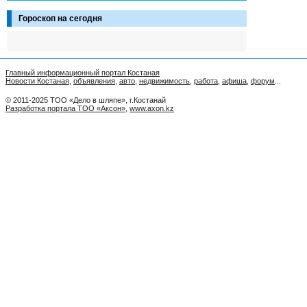
Гороскоп на сегодня
Главный информационный портал Костаная
Новости Костаная
,
объявления
,
авто
,
недвижимость
,
работа
,
афиша
,
форум
...
© 2011-2025 ТОО «Дело в шляпе», г.Костанай
Разработка портала ТОО «Аксон»
,
www.axon.kz