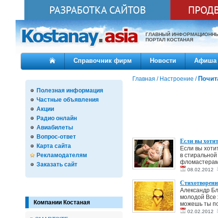
ГЛАВНЫЙ ИНФОРМАЦИОНН
ПОРТАЛ КОСТАНАЯ
Справочник фирм
Новости
Афиша
Почит
Главная
/
Настроение
/
Полезная информация
Частные объявления
Акции
Радио онлайн
Авиабилеты
Вопрос-ответ
Если вы хотит
Карта сайта
Если вы хотит
Рекламодателям
в стиральной
фломастерами
Заказать сайт
08.02.2012
Стихотворени
Александр Бл
молодой Все 
Компании Костаная
можешь ты по
02.02.2012