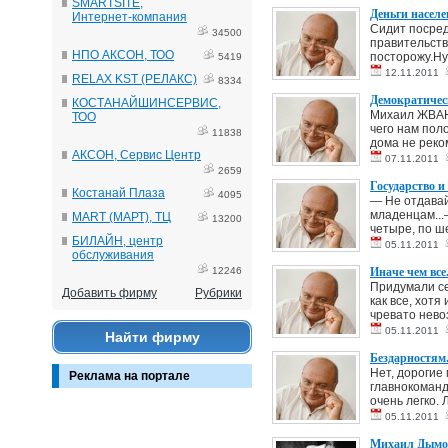
SMARTSITE,
Деньги насел
Интернет-компания
Сидит посред
34500
правительств
НПО АКСОН, ТОО
посторожу.Ну 
5419
12.11.2011
RELAX KST (РЕЛАКС)
8334
Демократичес
КОСТАНАЙШИНСЕРВИС,
Михаил ЖВАНЕ
ТОО
чего нам пол
11838
дома не реко
АКСОН, Сервис Центр
07.11.2011
2659
Государство 
Костанай Плаза
4095
— Не отдавай
младенцам...
MART (МАРТ), ТЦ
13200
четыре, по ше
БИЛАЙН, центр
05.11.2011
обслуживания
12246
Иначе чем вс
Придумали себ
Добавить фирму
Рубрики
как все, хотя
чревато нево
05.11.2011
Найти фирму
Бездарностям
Нет, дорогие
Реклама на портале
главнокоманд
очень легко. Л
05.11.2011
Михаил Дымов