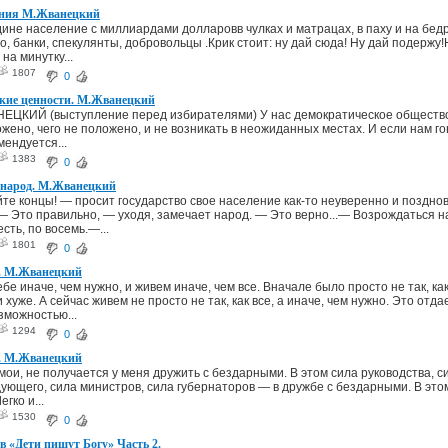
ения М.Жванецкий
ине население с миллиардами долларовв чулках и матрацах, в паху и на бедра
о, банки, спекулянты, добровольцы .Крик стоит: ну дай сюда! Ну дай подержу!
на минутку...
1807
0
кие ценности. М.Жванецкий
ЦКИЙ (выступление перед избирателями) У нас демократическое общество,
ожено, чего не положено, и не возникать в неожиданных местах. И если нам го
мендуется...
1383
0
и народ. М.Жванецкий
те концы! — просит государство свое население как-то неуверенно и позднов
— Это правильно, — уходя, замечает народ. — Это верно...— Возрождаться над
сть, по восемь.—...
1801
0
е. М.Жванецкий
е иначе, чем нужно, и живем иначе, чем все. Вначале было просто не так, как 
 и хуже. А сейчас живем не просто не так, как все, а иначе, чем нужно. Это отд
зможностью...
1294
0
. М.Жванецкий
 мои, не получается у меня дружить с бездарными. В этом сила руководства, с
ующего, сила министров, сила губернаторов — в дружбе с бездарными. В этом
егко и...
1530
0
 «Дети пишут Богу» Часть 2.