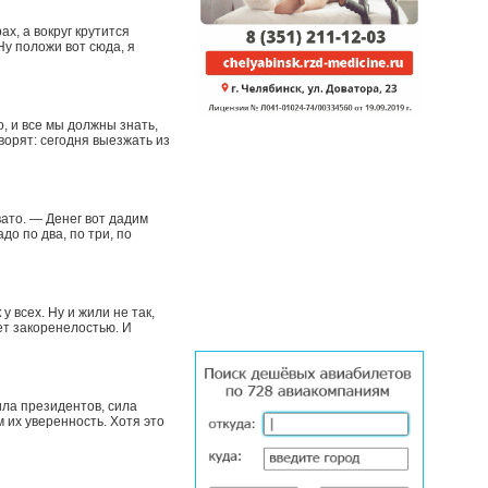
х, а вокруг крутится
Ну положи вот сюда, я
 и все мы должны знать,
ворят: сегодня выезжать из
ато. — Денег вот дадим
о по два, по три, по
у всех. Ну и жили не так,
ает закоренелостью. И
ила президентов, сила
 их уверенность. Хотя это