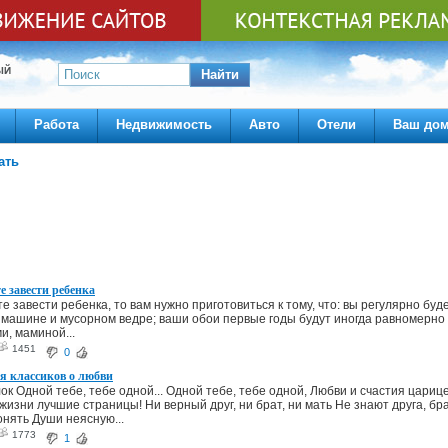
ЫЙ
Найти
Работа
Недвижимость
Авто
Отели
Ваш до
ать
е завести ребенка
е завести ребенка, то вам нужно приготовиться к тому, что: вы регулярно бу
 машине и мусорном ведре; ваши обои первые годы будут иногда равномерно
, маминой...
1451
0
я классиков о любви
ок Одной тебе, тебе одной... Одной тебе, тебе одной, Любви и счастия царице
жизни лучшие страницы! Ни верный друг, ни брат, ни мать Не знают друга, бр
нять Души неясную...
1773
1