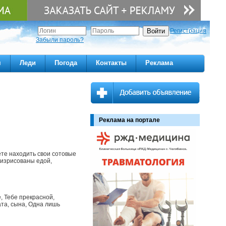
Регистрация
Забыли пароль?
м
Леди
Погода
Контакты
Реклама
Реклама на портале
дете находить свои сотовые
 изрисованы едой,
, Тебе прекрасной,
ата, сына, Одна лишь