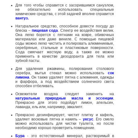
Для того чтобы справится с засорившимся санузлом,
не обязательно использовать специальные
химические средства, с этой задачей вполне справится
вантуз.
Натуральное средство, способное довести посуду до
блеска –
пищевая сода
. Спектр ее воздействия велик.
Она легко борется с пятнами на ковре, обивочных
материалах или даже виниле. С помощью пищевой
соды можно легко чистить и полировать алюминиевые,
серебряные, стальные и пластиковые поверхности.
Сода смягчает жесткую воду, а также ее можно
применить в качестве дезодоранта для тела или
зубной пасты.
Для удаления ржавчины, полирования столового
серебра, мытья стекал можно использовать
сок
лимона
. Он также удаляет пятна с алюминия, одежды
и фарфора, а под воздействием солнечного света
способен отбеливать.
Освежители воздуха следует заменить на
натуральные природные масла и эссенции
.
Прекрасно для этого подойдут лимон, апельсин,
лаванда, ель или, например, эвкалипт.
Прекрасно дезинфицирует, чистит плитку и кафель,
удаляет восковые пятна и накипь –
уксус
. Его смело
можно использовать для чистки туалета, но после
необходимо хорошо проветрить помещение.
Бура
- это естественный минерал, растворимый в