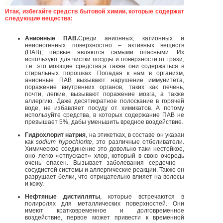
Итак, избегайте средств бытовой химии, которые содержат
следующие вещества:
Анионные ПАВ.
Среди анионных, катионных и
неионогенных поверхностно – активных веществ
(ПАВ), первые являются самыми опасными. Их
используют для чистки посуды и поверхности от грязи,
т.е. это моющие средства,а также они содержаться в
стиральных порошках. Попадая к нам в организм,
анионные ПАВ вызывают нарушение иммунитета,
поражение внутренних органов, таких как печень,
почти, легкие, вызывают поражение мозга, а также
аллергию. Даже десятикратное полоскание в горячей
воде, не избавляет посуду от химикатов. А потому
используйте средства, в которых содержание ПАВ не
превышает 5%, дабы уменьшить вредное воздействие.
Гидрохлорит натрия
, на этикетках, в составе он указан
как
sodium hypochlorite
, это различные отбеливатели.
Химическое соединение это довольно таки нестойкое,
оно легко «отпускает» хлор, который в свою очередь
очень опасен. Вызывает заболевания сердечно –
сосудистой системы и аллергические реакции. Также он
разрушает белки, что отрицательно влияет на волосы
и кожу.
Нефтяные дистилляты
, которые встречаются в
полиролях для металлических поверхностей. Они
имеют кратковременное и долговременное
воздействие, первое может привести к временной