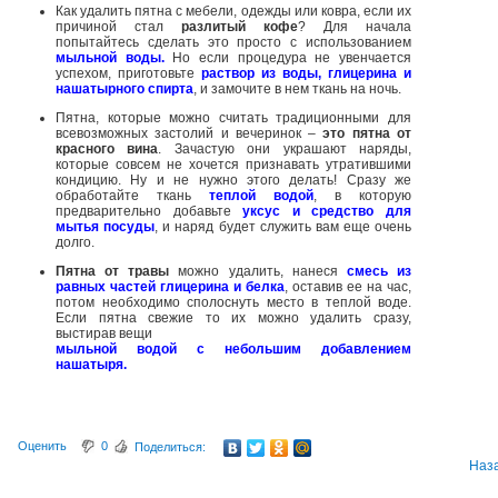
Как удалить пятна с мебели, одежды или ковра, если их
причиной стал
разлитый кофе
? Для начала
попытайтесь сделать это просто с использованием
мыльной воды.
Но если процедура не увенчается
успехом, приготовьте
раствор из воды, глицерина и
нашатырного спирта
, и замочите в нем ткань на ночь.
Пятна, которые можно считать традиционными для
всевозможных застолий и вечеринок –
это пятна от
красного вина
. Зачастую они украшают наряды,
которые совсем не хочется признавать утратившими
кондицию. Ну и не нужно этого делать! Сразу же
обработайте ткань
теплой водой
, в которую
предварительно добавьте
уксус и средство для
мытья посуды
, и наряд будет служить вам еще очень
долго.
Пятна от травы
можно удалить, нанеся
смесь из
равных частей глицерина и белка
, оставив ее на час,
потом необходимо сполоснуть место в теплой воде.
Если пятна свежие то их можно удалить сразу,
выстирав вещи
мыльной водой с небольшим добавлением
нашатыря.
Оценить
0
Поделиться:
Наз