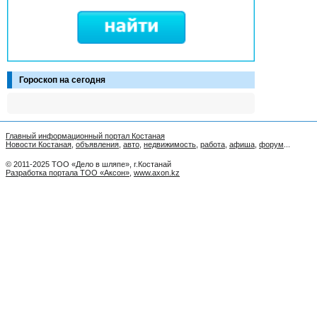
Гороскоп на сегодня
Главный информационный портал Костаная
Новости Костаная
,
объявления
,
авто
,
недвижимость
,
работа
,
афиша
,
форум
...
© 2011-2025 ТОО «Дело в шляпе», г.Костанай
Разработка портала ТОО «Аксон»
,
www.axon.kz