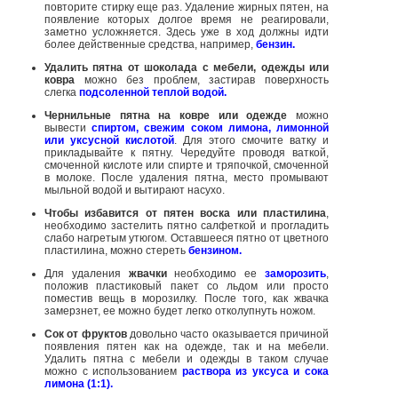
повторите стирку еще раз. Удаление жирных пятен, на
появление которых долгое время не реагировали,
заметно усложняется. Здесь уже в ход должны идти
более действенные средства, например,
бензин.
Удалить пятна от шоколада с мебели, одежды или
ковра
можно без проблем, застирав поверхность
слегка
подсоленной теплой водой.
Чернильные пятна на ковре или одежде
можно
вывести
спиртом, свежим соком лимона, лимонной
или уксусной кислотой
. Для этого смочите ватку и
прикладывайте к пятну. Чередуйте проводя ваткой,
смоченной кислоте или спирте и тряпочкой, смоченной
в молоке. После удаления пятна, место промывают
мыльной водой и вытирают насухо.
Чтобы избавится от пятен воска или пластилина
,
необходимо застелить пятно салфеткой и прогладить
слабо нагретым утюгом. Оставшееся пятно от цветного
пластилина, можно стереть
бензином.
Для удаления
жвачки
необходимо ее
заморозить
,
положив пластиковый пакет со льдом или просто
поместив вещь в морозилку. После того, как жвачка
замерзнет, ее можно будет легко отколупнуть ножом.
Сок от фруктов
довольно часто оказывается причиной
появления пятен как на одежде, так и на мебели.
Удалить пятна с мебели и одежды в таком случае
можно с использованием
раствора из уксуса и сока
лимона (1:1).