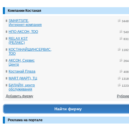
Компании Костаная
SMARTSITE,
3448
Интернет-компания
НПО АКСОН, ТОО
540
RELAX KST
831
(РЕЛАКС)
КОСТАНАЙШИНСЕРВИС,
1182
ТОО
АКСОН, Сервис
264
Центр
Костанай Плаза
408
MART (МАРТ), ТЦ
1318
БИЛАЙН, центр
1223
обслуживания
Добавить фирму
Рубрик
Найти фирму
Реклама на портале