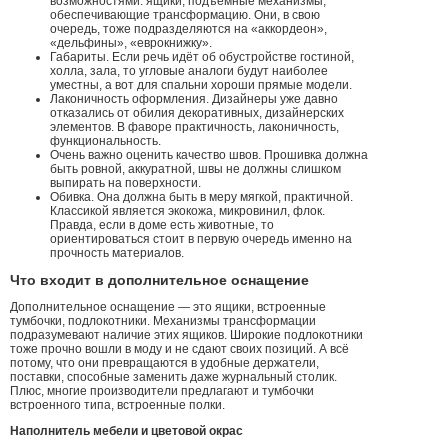
возможностями: ящики, подъёмные механизмы,
обеспечивающие трансформацию. Они, в свою
очередь, тоже подразделяются на «аккордеон»,
«дельфины», «еврокнижку».
Габариты. Если речь идёт об обустройстве гостиной,
холла, зала, то угловые аналоги будут наиболее
уместны, а вот для спальни хороши прямые модели.
Лаконичность оформления. Дизайнеры уже давно
отказались от обилия декоративных, дизайнерских
элементов. В фаворе практичность, лаконичность,
функциональность.
Очень важно оценить качество швов. Прошивка должна
быть ровной, аккуратной, швы не должны слишком
выпирать на поверхности.
Обивка. Она должна быть в меру мягкой, практичной.
Классикой является экокожа, микровинил, флок.
Правда, если в доме есть животные, то
ориентироваться стоит в первую очередь именно на
прочность материалов.
Что входит в дополнительное оснащение
Дополнительное оснащение — это ящики, встроенные
тумбочки, подлокотники. Механизмы трансформации
подразумевают наличие этих ящиков. Широкие подлокотники
тоже прочно вошли в моду и не сдают своих позиций. А всё
потому, что они превращаются в удобные держатели,
поставки, способные заменить даже журнальный столик.
Плюс, многие производители предлагают и тумбочки
встроенного типа, встроенные полки.
Наполнитель мебели и цветовой окрас