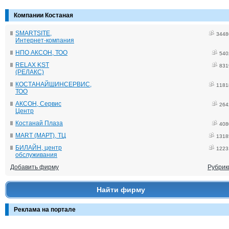
Компании Костаная
SMARTSITE,
3448
Интернет-компания
НПО АКСОН, ТОО
540
RELAX KST
831
(РЕЛАКС)
КОСТАНАЙШИНСЕРВИС,
1181
ТОО
АКСОН, Сервис
264
Центр
Костанай Плаза
408
MART (МАРТ), ТЦ
1318
БИЛАЙН, центр
1223
обслуживания
Добавить фирму
Рубрик
Найти фирму
Реклама на портале