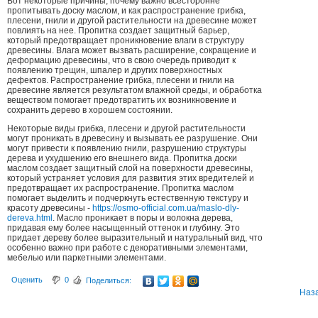
Вот некоторые причины, почему важно всесторонне
пропитывать доску маслом, и как распространение грибка,
плесени, гнили и другой растительности на древесине может
повлиять на нее. Пропитка создает защитный барьер,
который предотвращает проникновение влаги в структуру
древесины. Влага может вызвать расширение, сокращение и
деформацию древесины, что в свою очередь приводит к
появлению трещин, шпалер и других поверхностных
дефектов. Распространение грибка, плесени и гнили на
древесине является результатом влажной среды, и обработка
веществом помогает предотвратить их возникновение и
сохранить дерево в хорошем состоянии.
Некоторые виды грибка, плесени и другой растительности
могут проникать в древесину и вызывать ее разрушение. Они
могут привести к появлению гнили, разрушению структуры
дерева и ухудшению его внешнего вида. Пропитка доски
маслом создает защитный слой на поверхности древесины,
который устраняет условия для развития этих вредителей и
предотвращает их распространение. Пропитка маслом
помогает выделить и подчеркнуть естественную текстуру и
красоту древесины -
https://osmo-official.com.ua/maslo-dly-
dereva.html
. Масло проникает в поры и волокна дерева,
придавая ему более насыщенный оттенок и глубину. Это
придает дереву более выразительный и натуральный вид, что
особенно важно при работе с декоративными элементами,
мебелью или паркетными элементами.
Оценить
0
Поделиться:
Наз