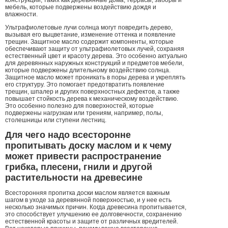
конструкций, таких как деревянные дома, террасы, заборы и
мебель, которые подвержены воздействию дождя и
влажности.
Ультрафиолетовые лучи солнца могут повредить дерево,
вызывая его выцветание, изменение оттенка и появление
трещин. Защитное масло содержит компоненты, которые
обеспечивают защиту от ультрафиолетовых лучей, сохраняя
естественный цвет и красоту дерева. Это особенно актуально
для деревянных наружных конструкций и предметов мебели,
которые подвержены длительному воздействию солнца.
Защитное масло может проникать в поры дерева и укреплять
его структуру. Это помогает предотвратить появление
трещин, шпалер и других поверхностных дефектов, а также
повышает стойкость дерева к механическому воздействию.
Это особенно полезно для поверхностей, которые
подвержены нагрузкам или трениям, например, полы,
столешницы или ступени лестниц.
Для чего надо всесторонне
пропитывать доску маслом и к чему
может привести распространение
грибка, плесени, гнили и другой
растительности на древесине
Всесторонняя пропитка доски маслом является важным
шагом в уходе за деревянной поверхностью, и у нее есть
несколько значимых причин. Когда древесина пропитывается,
это способствует улучшению ее долговечности, сохранению
естественной красоты и защите от различных вредителей.