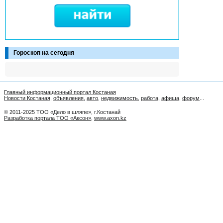
Гороскоп на сегодня
Главный информационный портал Костаная
Новости Костаная
,
объявления
,
авто
,
недвижимость
,
работа
,
афиша
,
форум
...
© 2011-2025 ТОО «Дело в шляпе», г.Костанай
Разработка портала ТОО «Аксон»
,
www.axon.kz