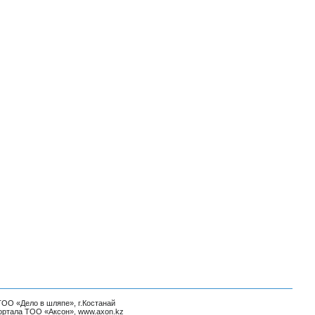
ТОО «Дело в шляпе», г.Костанай
ортала ТОО «Аксон»
,
www.axon.kz