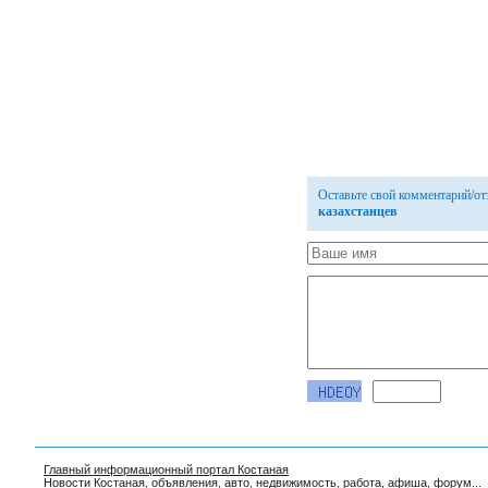
Оставьте свой комментарий/о
казахстанцев
Главный информационный портал Костаная
Новости Костаная
,
объявления
,
авто
,
недвижимость
,
работа
,
афиша
,
форум
...