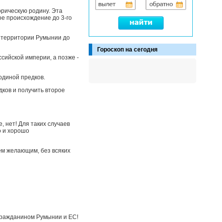
орическую родину. Эта
ое происхождение до 3-го
а территории Румынии до
Гороскоп на сегодня
сийской империи, а позже -
одиной предков.
дков и получить второе
, нет! Для таких случаев
о и хорошо
ем желающим, без всяких
 гражданином Румынии и ЕС!