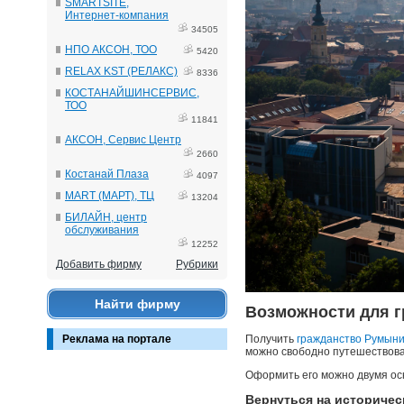
SMARTSITE,
Интернет-компания
34505
НПО АКСОН, ТОО
5420
RELAX KST (РЕЛАКС)
8336
КОСТАНАЙШИНСЕРВИС,
ТОО
11841
АКСОН, Сервис Центр
2660
Костанай Плаза
4097
MART (МАРТ), ТЦ
13204
БИЛАЙН, центр
обслуживания
12252
Добавить фирму
Рубрики
Найти фирму
Возможности для г
Реклама на портале
Получить
гражданство Румыни
можно свободно путешествоват
Оформить его можно двумя ос
Вернуться на историче