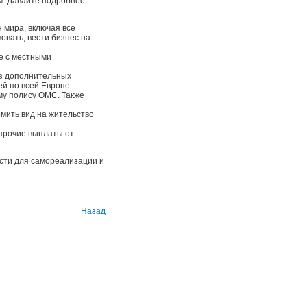
м. Давайте подробнее
 мира, включая все
овать, вести бизнес на
е с местными
ез дополнительных
й по всей Европе.
му полису ОМС. Также
мить вид на жительство
 прочие выплаты от
сти для самореализации и
Назад