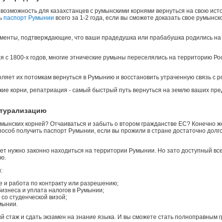
 возможность для казахстанцев с румынскими корнями вернуться на свою ист
ть
паспорт Румынии
всего за 1-2 года, если вы сможете доказать свое румынск
кументы, подтверждающие, что ваши прадедушка или прабабушка родились н
я с 1800-х годов, многие этнические румыны переселялись на территорию Рос
яет их потомкам вернуться в Румынию и восстановить утраченную связь с р
нские корни, репатриация - самый быстрый путь вернуться на землю ваших пре
атурализацию
румынских корней? Отчаиваться и забыть о втором гражданстве ЕС? Конечно же
особ получить паспорт Румынии, если вы прожили в стране достаточно долг
ет нужно законно находиться на территории Румынии. Но зато доступный вс
ю.
:
 и работа по контракту или разрешению;
изнеса и уплата налогов в Румынии;
 со студенческой визой;
мынии.
ий стаж и сдать экзамен на знание языка. И вы сможете стать полноправным