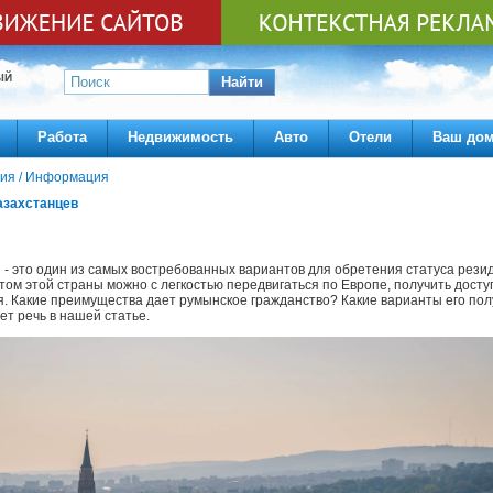
ЫЙ
Найти
Работа
Недвижимость
Авто
Отели
Ваш до
ия
/
Информация
азахстанцев
 - это один из самых востребованных вариантов для обретения статуса рези
том этой страны можно с легкостью передвигаться по Европе, получить досту
я. Какие преимущества дает румынское гражданство? Какие варианты его по
ет речь в нашей статье.