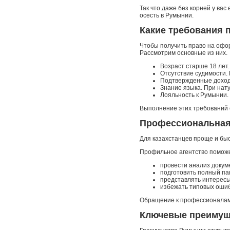
Так что даже без корней у ва
осесть в Румынии.
Какие требования 
Чтобы получить право на офо
Рассмотрим основные из них.
Возраст старше 18 лет
Отсутствие судимости.
Подтвержденные доходы
Знание языка. При нат
Лояльность к Румынии. 
Выполнение этих требований 
Профессиональная
Для казахстанцев проще и бы
Профильное агентство поможе
провести анализ докум
подготовить полный па
представлять интересы 
избежать типовых ошиб
Обращение к профессионалам 
Ключевые преимущ