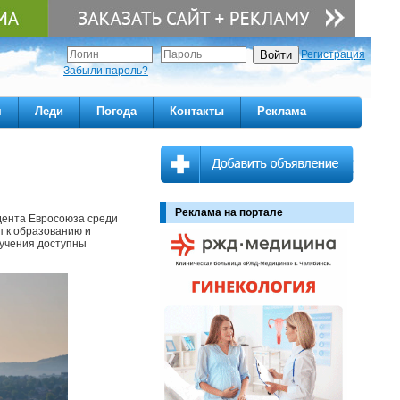
Регистрация
Забыли пароль?
м
Леди
Погода
Контакты
Реклама
Реклама на портале
дента Евросоюза среди
п к образованию и
лучения доступны