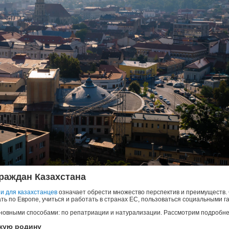
раждан Казахстана
и для казахстанцев
означает обрести множество перспектив и преимуществ.
ь по Европе, учиться и работать в странах ЕС, пользоваться социальными г
новными способами: по репатриации и натурализации. Рассмотрим подробне
скую родину