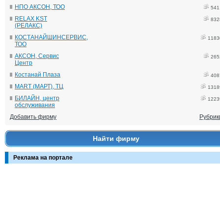
НПО АКСОН, ТОО
541
RELAX KST
832
(РЕЛАКС)
КОСТАНАЙШИНСЕРВИС,
1183
ТОО
АКСОН, Сервис
265
Центр
Костанай Плаза
408
MART (МАРТ), ТЦ
1318
БИЛАЙН, центр
1223
обслуживания
Добавить фирму
Рубрик
Найти фирму
Реклама на портале