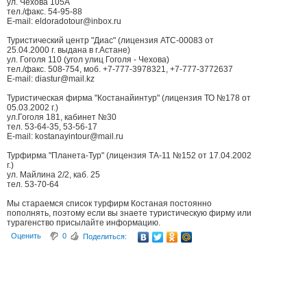
ул. Чехова 105А
тел./факс. 54-95-88
E-mail: eldoradotour@inbox.ru
Туристический центр "Диас" (лицензия АТС-00083 от
25.04.2000 г. выдана в г.Астане)
ул. Гоголя 110 (угол улиц Гоголя - Чехова)
тел./факс. 508-754, моб. +7-777-3978321, +7-777-3772637
E-mail: diastur@mail.kz
Туристическая фирма "Костанайинтур" (лицензия ТО №178 от
05.03.2002 г.)
ул.Гоголя 181, кабинет №30
тел. 53-64-35, 53-56-17
E-mail: kostanayintour@mail.ru
Турфирма "Планета-Тур" (лицензия ТА-11 №152 от 17.04.2002
г.)
ул. Майлина 2/2, каб. 25
тел. 53-70-64
Мы стараемся список турфирм Костаная постоянно
пополнять, поэтому если вы знаете туристическую фирму или
турагенство присылайте информацию.
Оценить
0
Поделиться: