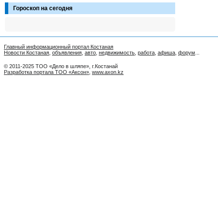
Гороскоп на сегодня
Главный информационный портал Костаная
Новости Костаная
,
объявления
,
авто
,
недвижимость
,
работа
,
афиша
,
форум
...
© 2011-2025 ТОО «Дело в шляпе», г.Костанай
Разработка портала ТОО «Аксон»
,
www.axon.kz