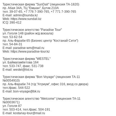
Туристическая фирма "SunDali" (лицензия ТА-1820)
пр. Абая 34А, ТЦ "Емшан", Бутик 210А
тел. 39-07-65, +7 776 7-390-765, +7 771 7-390-765
E-mail: admin@sunda.kz
Web: https://www.sundali.kz
ICQ: 390-412
Туристическое агентство "Paradise Tour"
ул. Гоголя 148 (район ж/д вокзала)
тел. 53-62-54
пр. Аль-Фараби 65 (Бизнес центр "Костанай Сити")
тел. 54-84-31
E-mail: paradise-wm@mail.ru
Web: https://www.paradise-tour.kz
Туристическая фирма "WESTEL"
ул. Баймагамбетова 164
тел. 533-747, факс. 531-738
E-mail: westel@list.ru
Туристическая фирма "Bon Voyage" (лицензия ТА-11
№0054910)
пр. Аль-Фараби 74 (т/д "Атриум", офис 316, вход со двора)
тел./факс. 544-522
E-mail: bon-voyage@bk.ru
Туристическое агентство "Welcome" (лицензия ТА-11
№0003671)
ул. Гоголя 87
тел. 503-414, тел./факс. 504-191
E-mail: kostanay-tour@mail.ru