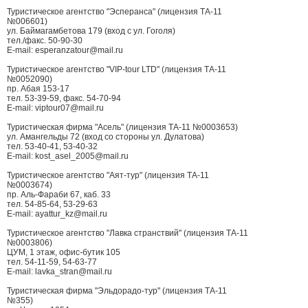
Туристическое агентство "Эсперанса" (лицензия ТА-11
№006601)
ул. Баймагамбетова 179 (вход с ул. Гоголя)
тел./факс. 50-90-30
E-mail: esperanzatour@mail.ru
Туристическое агентство "VIP-tour LTD" (лицензия ТА-11
№0052090)
пр. Абая 153-17
тел. 53-39-59, факс. 54-70-94
E-mail: viptour07@mail.ru
Туристическая фирма "Асель" (лицензия ТА-11 №0003653)
ул. Амангельды 72 (вход со стороны ул. Дулатова)
тел. 53-40-41, 53-40-32
E-mail: kost_asel_2005@mail.ru
Туристическое агентство "Аят-тур" (лицензия ТА-11
№0003674)
пр. Аль-Фараби 67, каб. 33
тел. 54-85-64, 53-29-63
E-mail: ayattur_kz@mail.ru
Туристическое агентство "Лавка странствий" (лицензия ТА-11
№0003806)
ЦУМ, 1 этаж, офис-бутик 105
тел. 54-11-59, 54-63-77
E-mail: lavka_stran@mail.ru
Туристическая фирма "Эльдорадо-тур" (лицензия ТА-11
№355)