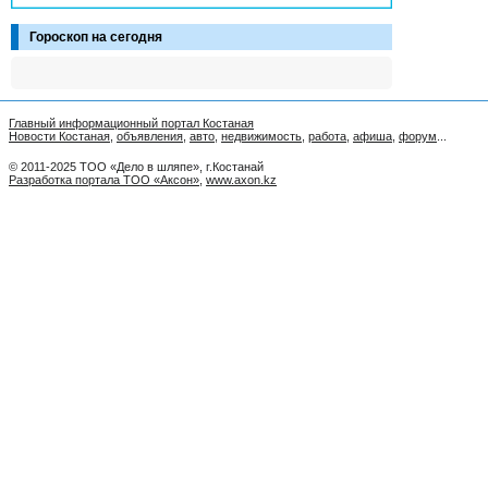
Гороскоп на сегодня
Главный информационный портал Костаная
Новости Костаная
,
объявления
,
авто
,
недвижимость
,
работа
,
афиша
,
форум
...
© 2011-2025 ТОО «Дело в шляпе», г.Костанай
Разработка портала ТОО «Аксон»
,
www.axon.kz