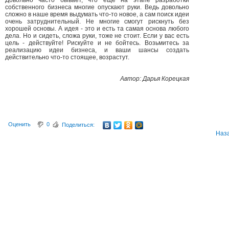
Довольно часто бывает, что еще на этапе разработки
собственного бизнеса многие опускают руки. Ведь довольно
сложно в наше время выдумать что-то новое, а сам поиск идеи
очень затруднительный. Не многие смогут рискнуть без
хорошей основы. А идея - это и есть та самая основа любого
дела. Но и сидеть, сложа руки, тоже не стоит. Если у вас есть
цель - действуйте! Рискуйте и не бойтесь. Возьмитесь за
реализацию идеи бизнеса, и ваши шансы создать
действительно что-то стоящее, возрастут.
Автор: Дарья Корецкая
Оценить
0
Поделиться:
Наз