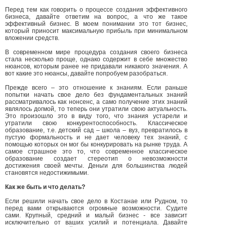
Перед тем как говорить о процессе создания эффективного
бизнеса, давайте ответим на вопрос, а что же такое
эффективный бизнес. В моем понимании это тот бизнес,
который приносит максимальную прибыль при минимальном
вложении средств.
В современном мире процедура создания своего бизнеса
стала несколько проще, однако содержит в себе множество
нюансов, которым ранее не придавали никакого значения. А
вот какие это нюансы, давайте попробуем разобраться.
Прежде всего – это отношение к знаниям. Если раньше
попытки начать свое дело без фундаментальных знаний
рассматривалось как нонсенс, а само получение этих знаний
являлось догмой, то теперь они утратили свою актуальность.
Это произошло это в виду того, что знания устарели и
утратили свою конкурентоспособность. Классическое
образование, т.е. детский сад – школа – вуз, превратилось в
пустую формальность и не дает человеку тех знаний, с
помощью которых он мог бы конкурировать на рынке труда. А
самое страшное это то, что современное классическое
образование создает стереотип о невозможности
достижения своей мечты. Деньги для большинства людей
становятся недостижимыми.
Как же быть и что делать?
Если решили начать свое дело в Костанае или Рудном, то
перед вами открываются огромные возможности. Судите
сами. Крупный, средний и малый бизнес - все зависит
исключительно от ваших усилий и потенциала. Давайте