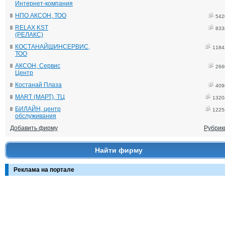
Интернет-компания
НПО АКСОН, ТОО
542
RELAX KST
833
(РЕЛАКС)
КОСТАНАЙШИНСЕРВИС,
1184
ТОО
АКСОН, Сервис
266
Центр
Костанай Плаза
409
MART (МАРТ), ТЦ
1320
БИЛАЙН, центр
1225
обслуживания
Добавить фирму
Рубрик
Найти фирму
Реклама на портале