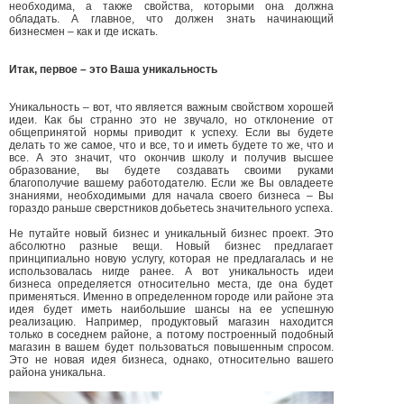
необходима, а также свойства, которыми она должна
обладать. А главное, что должен знать начинающий
бизнесмен – как и где искать.
Итак, первое – это Ваша уникальность
Уникальность – вот, что является важным свойством хорошей
идеи. Как бы странно это не звучало, но отклонение от
общепринятой нормы приводит к успеху. Если вы будете
делать то же самое, что и все, то и иметь будете то же, что и
все. А это значит, что окончив школу и получив высшее
образование, вы будете создавать своими руками
благополучие вашему работодателю. Если же Вы овладеете
знаниями, необходимыми для начала своего бизнеса – Вы
гораздо раньше сверстников добьетесь значительного успеха.
Не путайте новый бизнес и уникальный бизнес проект. Это
абсолютно разные вещи. Новый бизнес предлагает
принципиально новую услугу, которая не предлагалась и не
использовалась нигде ранее. А вот уникальность идеи
бизнеса определяется относительно места, где она будет
применяться. Именно в определенном городе или районе эта
идея будет иметь наибольшие шансы на ее успешную
реализацию. Например, продуктовый магазин находится
только в соседнем районе, а потому построенный подобный
магазин в вашем будет пользоваться повышенным спросом.
Это не новая идея бизнеса, однако, относительно вашего
района уникальна.