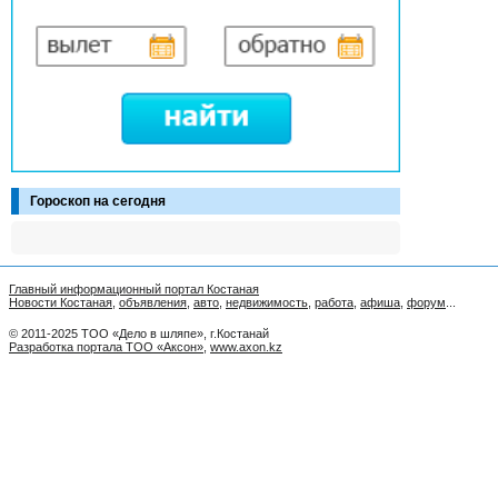
Гороскоп на сегодня
Главный информационный портал Костаная
Новости Костаная
,
объявления
,
авто
,
недвижимость
,
работа
,
афиша
,
форум
...
© 2011-2025 ТОО «Дело в шляпе», г.Костанай
Разработка портала ТОО «Аксон»
,
www.axon.kz