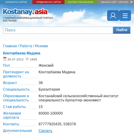
ГЛАВНЫЙ ИНФОРМАЦИОННЫЙ ПОРТАЛ
КОСТАНАЯ
Найти
Главная
/
Работа
/
Резюме
Конторбаева Мадина
26.07.2012
1608
Пол
Женский
Претендент на
Конторбаева Мадина
должность
Возраст
38
Специальность
Бухгалтерия
Образование и
Костанайский сельскохозяйственный институт
специальность
специальность бухгалтер-экономист
Стаж работы
15
Желаемая
60000-100000
зарплата
Контакты
87777920435, 538378
Дополнительная
Скачать