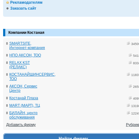
Рекламодателям
Заказать сайт
Компании Костаная
SMARTSITE,
3450
Интернет-компания
НПО АКСОН, ТОО
541
RELAX KST
833
(РЕЛАКС)
КОСТАНАЙШИНСЕРВИС,
1183
ТОО
АКСОН, Сервис
265
Центр
Костанай Плаза
409
MART (МАРТ), ТЦ
1319
БИЛАЙН, центр
1224
обслуживания
Добавить фирму
Рубрик
Найти фирму