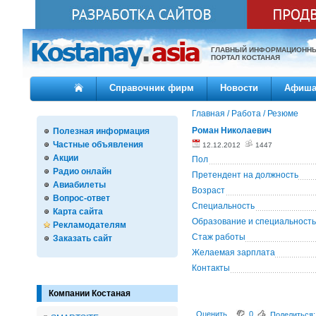
ГЛАВНЫЙ ИНФОРМАЦИОНН
ПОРТАЛ КОСТАНАЯ
Справочник фирм
Новости
Афиш
Главная
/
Работа
/
Резюме
Роман Николаевич
Полезная информация
Частные объявления
12.12.2012
1447
Акции
Пол
Радио онлайн
Претендент на должность
Авиабилеты
Возраст
Вопрос-ответ
Специальность
Карта сайта
Образование и специальность
Рекламодателям
Стаж работы
Заказать сайт
Желаемая зарплата
Контакты
Компании Костаная
Оценить
0
Поделиться: