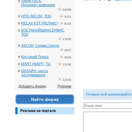
SMARTSITE,
Интернет-компания
34499
НПО АКСОН, ТОО
5415
RELAX KST (РЕЛАКС)
8333
КОСТАНАЙШИНСЕРВИС,
ТОО
11836
АКСОН, Сервис Центр
2657
Костанай Плаза
4094
MART (МАРТ), ТЦ
13196
БИЛАЙН, центр
обслуживания
12244
Добавить фирму
Рубрики
Оставьте свой комментарий/о
Найти фирму
Реклама на портале