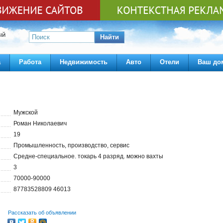
ЫЙ
Найти
а
Работа
Недвижимость
Авто
Отели
Ваш до
Мужской
Роман Николаевич
19
Промышленность, производство, сервис
Средне-специальное. токарь 4 разряд. можно вахты
3
70000-90000
87783528809 46013
Рассказать об объявлении