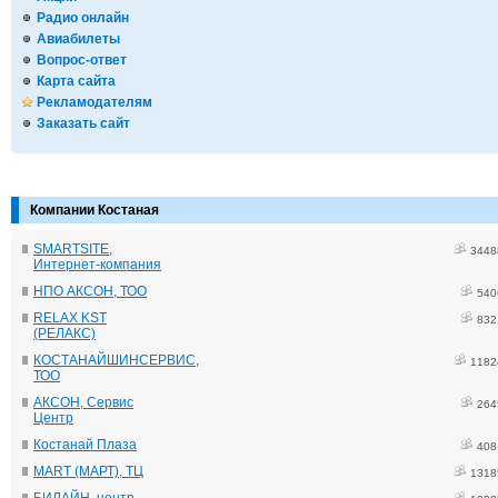
Радио онлайн
Авиабилеты
Вопрос-ответ
Карта сайта
Рекламодателям
Заказать сайт
Компании Костаная
SMARTSITE,
3448
Интернет-компания
НПО АКСОН, ТОО
540
RELAX KST
832
(РЕЛАКС)
КОСТАНАЙШИНСЕРВИС,
1182
ТОО
АКСОН, Сервис
264
Центр
Костанай Плаза
408
MART (МАРТ), ТЦ
1318