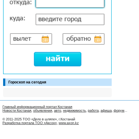
Гороскоп на сегодня
Главный информационный портал Костаная
Новости Костаная
,
объявления
,
авто
,
недвижимость
,
работа
,
афиша
,
форум
...
© 2011-2025 ТОО «Дело в шляпе», г.Костанай
Разработка портала ТОО «Аксон»
,
www.axon.kz