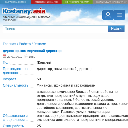
ГЛАВНЫЙ ИНФОРМАЦИОННЫЙ ПОРТАЛ
КОСТАНАЯ
Найти
Главная
/
Работа
/
Резюме
директор, коммерческий директор
20.01.2012
1580
Пол
Женский
Претендент на
директор, коммерческий директор
должность
Возраст
50
Специальность
Финансы, экономика и страхование
высшее экономическое Большой опыт работы по
открытию предприятий с нуля, выведу ваше
предприятие на новый более высокий уровень
деятельности, особые технологии выхода из кризисног
застойного состояния, состязательности с
конкурентами. Разовые услуги-консультации
Образование и
оптимизации деятельности предприятия, независимая
специальность
экспертиза деятельности предприятия и специалистов
Стаж работы
25