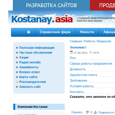
ГЛАВНЫЙ ИНФОРМАЦИОНН
ПОРТАЛ КОСТАНАЯ
Справочник фирм
Новости
Афиш
Главная
/
Работа
/
Вакансии
Экономист
Полезная информация
Частные объявления
27.04.2012
1570
Акции
Пол
Радио онлайн
Сфера работы предприятия
Авиабилеты
Должность
Вопрос-ответ
Заработная плата
Карта сайта
Требования
Рекламодателям
Условия работы
Заказать сайт
Контакты
Скажите, что звоните по об
Компании Костаная
Оценить
0
Поделиться: