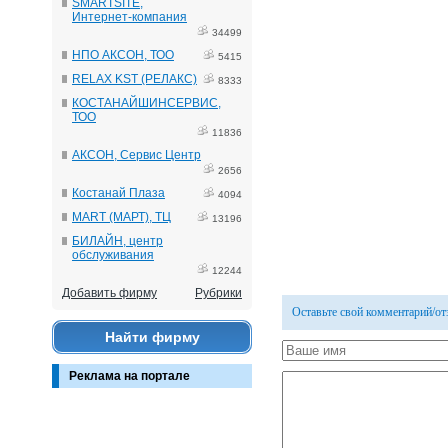
SMARTSITE,
Интернет-компания
34499
НПО АКСОН, ТОО
5415
RELAX KST (РЕЛАКС)
8333
КОСТАНАЙШИНСЕРВИС,
ТОО
11836
АКСОН, Сервис Центр
2656
Костанай Плаза
4094
MART (МАРТ), ТЦ
13196
БИЛАЙН, центр
обслуживания
12244
Добавить фирму
Рубрики
Оставьте свой комментарий/о
Найти фирму
Реклама на портале