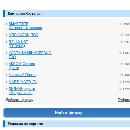
Компании Костаная
SMARTSITE,
3450
Интернет-компания
НПО АКСОН, ТОО
542
RELAX KST
834
(РЕЛАКС)
КОСТАНАЙШИНСЕРВИС,
1184
ТОО
АКСОН, Сервис
266
Центр
Костанай Плаза
409
MART (МАРТ), ТЦ
1320
БИЛАЙН, центр
1225
обслуживания
Добавить фирму
Рубрик
Найти фирму
Реклама на портале