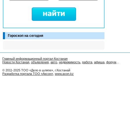
Гороскоп на сегодня
Главный информационный портал Костаная
Новости Костаная
,
объявления
,
авто
,
недвижимость
,
работа
,
афиша
,
форум
...
© 2011-2025 ТОО «Дело в шляпе», г.Костанай
Разработка портала ТОО «Аксон»
,
www.axon.kz